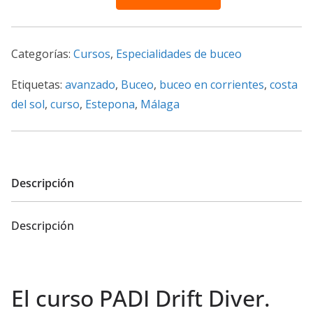
PADI.
Especialista
en
Categorías:
Cursos
,
Especialidades de buceo
buceo
en
Etiquetas:
avanzado
,
Buceo
,
buceo en corrientes
,
costa
Corrientes
del sol
,
curso
,
Estepona
,
Málaga
cantidad
Descripción
Descripción
El curso PADI Drift Diver.