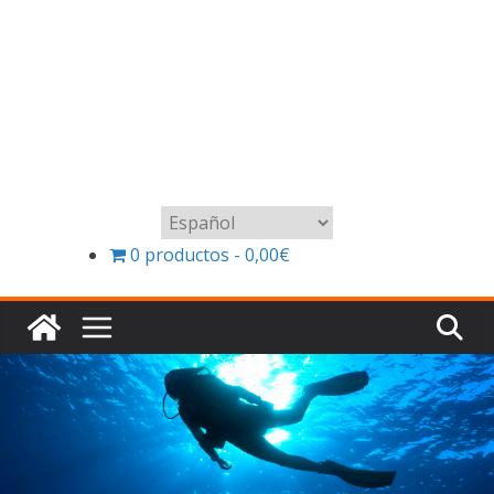
Elegir
un
0 productos
0,00€
idioma