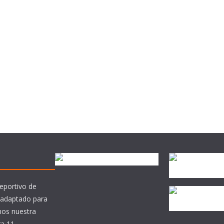
eportivo de
 adaptado para
mos nuestra
ra 11