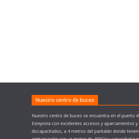
Nuestro centro de buceo
Nuestro centro de buceo se encuentra en el puerto d
Estepona con excelentes accesos y aparcamientos y
discapacitados, a 4 metros del pantalán donde tene
embarcación con un motor de 400CV y capacidad pa