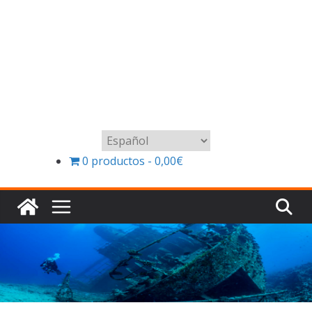
Elegir
un
0 productos
0,00€
idioma