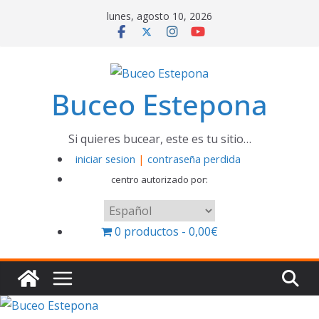
Saltar
lunes, agosto 10, 2026
al
contenido
Buceo Estepona
Si quieres bucear, este es tu sitio…
iniciar sesion
|
contraseña perdida
centro autorizado por:
Elegir
un
0 productos
0,00€
idioma